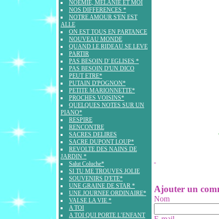
NOEMIE, MELANIE ET MOI
NOS DIFFERENCES *
NOTRE AMOUR S'EN EST
ALLE
ON EST TOUS EN PARTANCE
NOUVEAU MONDE
QUAND LE RIDEAU SE LEVE
PARTIR
PAS BESOIN D' EGLISES *
PAS BESOIN D'UN DICO
PEUT ETRE*
PUTAIN D'POGNON*
PETITE MARIONNETTE*
PROCHES VOISINS*
QUELQUES NOTES SUR UN
PIANO*
RESPIRE
RENCONTRE
SACRES DELIRES
SACRE DUPONT LOUP*
REVOLTE DES NAINS DE
JARDIN *
Salut Coluche*
SI TU ME TROUVES JOLIE
SOUVENIRS D'ETE*
UNE GRAINE DE STAR *
Ajouter un com
UNE JOURNEE ORDINAIRE*
Nom
VALSE LA VIE *
A TOI
A TOI QUI PORTE L’ENFANT
E-mail