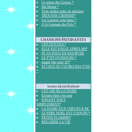
Le temps des Cerises *
Ma Mome *
Trois petites notes de musique
TROUSSE CHEMISE*
Les Lauriers sont fanés *
A St Germain des Près *
CHANSONS PATOISANTES
CH'COUCOUL*
ELLE EST FOLLE APRES MI*
IN VA TOUS EN KEURVER
LE P'TIT QUINQUIN *
quand j'éto jeun' fil'*
SI J'AVO SU J'AURO PAS V'NU
*
textes en co/écriture
CET AIR DE GUITARE
Ecoutez bien c'est moi
ENFANT TOUT
SIMPLEMENT*
LA DAME AUX CHEVEUX BC
LE PERE NOEL EST COQUIN *
PETITE FLAMME*
REGARDE LA VIE