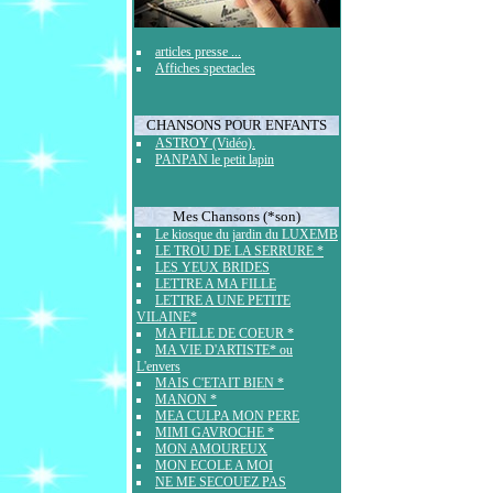
articles presse ...
Affiches spectacles
CHANSONS POUR ENFANTS
ASTROY (Vidéo).
PANPAN le petit lapin
Mes Chansons (*son)
Le kiosque du jardin du LUXEMB
LE TROU DE LA SERRURE *
LES YEUX BRIDES
LETTRE A MA FILLE
LETTRE A UNE PETITE
VILAINE*
MA FILLE DE COEUR *
MA VIE D'ARTISTE* ou
L'envers
MAIS C'ETAIT BIEN *
MANON *
MEA CULPA MON PERE
MIMI GAVROCHE *
MON AMOUREUX
MON ECOLE A MOI
NE ME SECOUEZ PAS