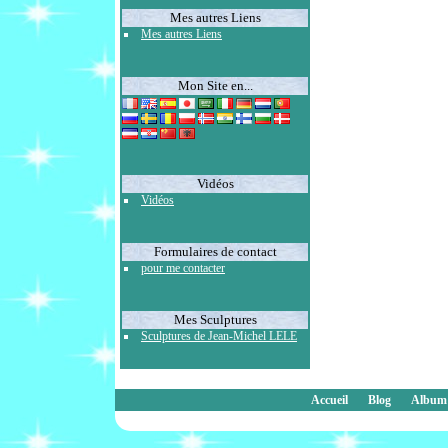
Mes autres Liens
Mes autres Liens
Mon Site en...
Vidéos
Vidéos
Formulaires de contact
pour me contacter
Mes Sculptures
Sculptures de Jean-Michel LELE
Accueil
Blog
Album