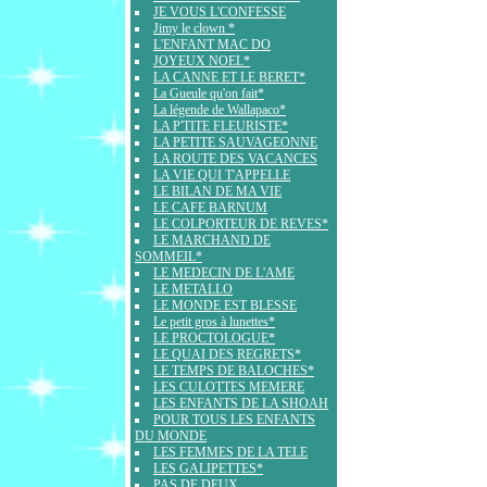
JE VOUS L'CONFESSE
Jimy le clown *
L'ENFANT MAC DO
JOYEUX NOEL*
LA CANNE ET LE BERET*
La Gueule qu'on fait*
La légende de Wallapaco*
LA P'TITE FLEURISTE*
LA PETITE SAUVAGEONNE
LA ROUTE DES VACANCES
LA VIE QUI T'APPELLE
LE BILAN DE MA VIE
LE CAFE BARNUM
LE COLPORTEUR DE REVES*
LE MARCHAND DE
SOMMEIL*
LE MEDECIN DE L'AME
LE METALLO
LE MONDE EST BLESSE
Le petit gros à lunettes*
LE PROCTOLOGUE*
LE QUAI DES REGRETS*
LE TEMPS DE BALOCHES*
LES CULOTTES MEMERE
LES ENFANTS DE LA SHOAH
POUR TOUS LES ENFANTS
DU MONDE
LES FEMMES DE LA TELE
LES GALIPETTES*
PAS DE DEUX