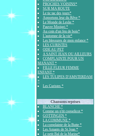
PROCHES VOISINS*
SUR MA ROUTE
Le tic tac des jours*
Apportons leur du Rêve *
Le Monde de Leslie *
Pauvre Mistigri *
Au coin d'un feu de bois*
L'automne de la vie*
Les blessures de mon enfance *
LES CURISTES
ODE AU PET
A SAINT JEAN OU AILLEURS
COMPLAINTE POUR UN
MANANT *
FILLE FLEUR FEMME
ENFANT *
LES TULIPES D'AMSTERDAM
*
Les Curistes *
Chansons reprises
BLANCHE *
Comme un p'tit coquelicot *
GOTTINGEN *
LA COMMUNE *
La complainte de la Butte *
Les Amants de St Jean *
Le petit Bal de la Marine*