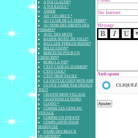
A TOI CLAUDE*
A TOI RAOUL*
AIMER
Site Internet
AH ! LES MECS *
AU CLAIR DE LA TERRE*
Message
AU NOM DES DROITS DES
FEMMES*
AVEC DES MOTS
BAISER HOTEL DE VILLE*
BALLADE PERIGOURDINE*
BELLE LISON*
BERCEUSE POUR UN
CHERUBIN*
BOBO LA VIE*
C'EST CADEAU D'AIMER*
C'EST COOL*
Anti-spam
C'EST TROP FACILE
CA VAUT LE COUP MON AMI
CLIQUEZ
CE QUE J'AIME PAR DESSUS
TOUT
CHANTE MON VILLAGE
CHANTONS LE NORD
CLODO *
COMME LES GENS DU
VOYAGE
COMME UN ENFANT
COMPLAINTE POUR
MARQUISE
DAME DES BEAUX
QUARTIERS*