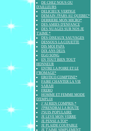
DE CHEZ NOUS OU
D'AILLEURS
DELICIEUX VERTIGE
DEMAIN J'PARS AU QUEBEC*
DERRIERE MON MICRO*
DES AMIES D'ENFANCE
DES NUAGES SUR NOS JE
T'AIME *
DES OISEAUX SAUVAGES
DESSOUS LA COUETTE
DIS MOI PAPA
DIX ANS DEJA
EGO SONG
EN TOUT BIEN TOUT
HONNEUR
ENTRE LA POIRE ET LE
F'ROMAGE*
EROTICO COMPTINE*
FAIRE CHANTER LA VIE
SARAH
FRERO
HOMME ET FEMME MODE
D'EMPLOI
J 'AI RIEN COMPRIS *
J'PRENDRAI LA ROUTE
J'SUIS POPULAIRE
JE LEVE MON VERRE
JE PENSE A TOI*
JE PLAIDE COUPABLE
JE T'AIME SIMPLEMENT