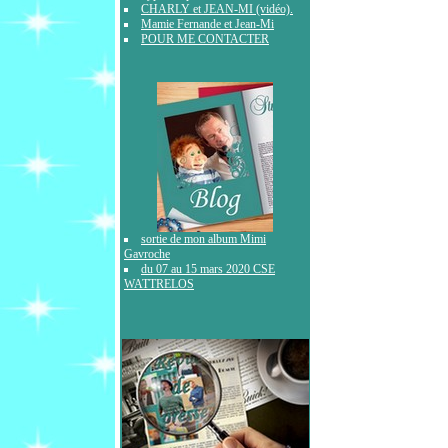
CHARLY et JEAN-MI (vidéo).
Mamie Fernande et Jean-Mi
POUR ME CONTACTER
sortie de mon album Mimi
Gavroche
du 07 au 15 mars 2020 CSE
WATTRELOS