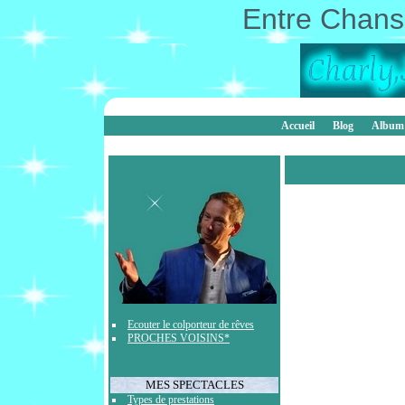
Entre Chanso
Accueil
Blog
Album
Ecouter le colporteur de rêves
PROCHES VOISINS*
MES SPECTACLES
Types de prestations