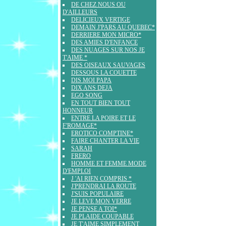
DE CHEZ NOUS OU
D'AILLEURS
DELICIEUX VERTIGE
DEMAIN J'PARS AU QUEBEC*
DERRIERE MON MICRO*
DES AMIES D'ENFANCE
DES NUAGES SUR NOS JE
T'AIME *
DES OISEAUX SAUVAGES
DESSOUS LA COUETTE
DIS MOI PAPA
DIX ANS DEJA
EGO SONG
EN TOUT BIEN TOUT
HONNEUR
ENTRE LA POIRE ET LE
F'ROMAGE*
EROTICO COMPTINE*
FAIRE CHANTER LA VIE
SARAH
FRERO
HOMME ET FEMME MODE
D'EMPLOI
J 'AI RIEN COMPRIS *
J'PRENDRAI LA ROUTE
J'SUIS POPULAIRE
JE LEVE MON VERRE
JE PENSE A TOI*
JE PLAIDE COUPABLE
JE T'AIME SIMPLEMENT