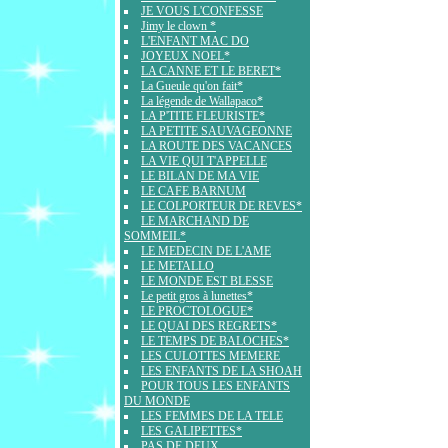
JE VOUS L'CONFESSE
Jimy le clown *
L'ENFANT MAC DO
JOYEUX NOEL*
LA CANNE ET LE BERET*
La Gueule qu'on fait*
La légende de Wallapaco*
LA P'TITE FLEURISTE*
LA PETITE SAUVAGEONNE
LA ROUTE DES VACANCES
LA VIE QUI T'APPELLE
LE BILAN DE MA VIE
LE CAFE BARNUM
LE COLPORTEUR DE REVES*
LE MARCHAND DE
SOMMEIL*
LE MEDECIN DE L'AME
LE METALLO
LE MONDE EST BLESSE
Le petit gros à lunettes*
LE PROCTOLOGUE*
LE QUAI DES REGRETS*
LE TEMPS DE BALOCHES*
LES CULOTTES MEMERE
LES ENFANTS DE LA SHOAH
POUR TOUS LES ENFANTS
DU MONDE
LES FEMMES DE LA TELE
LES GALIPETTES*
PAS DE DEUX