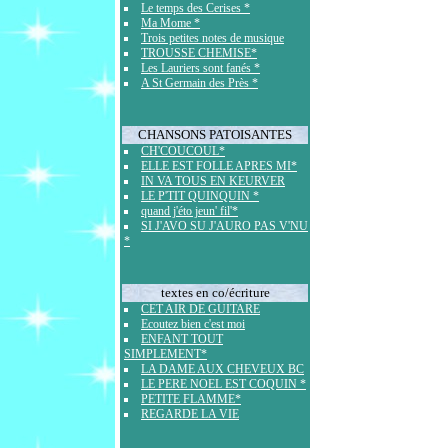
Le temps des Cerises *
Ma Mome *
Trois petites notes de musique
TROUSSE CHEMISE*
Les Lauriers sont fanés *
A St Germain des Près *
CHANSONS PATOISANTES
CH'COUCOUL*
ELLE EST FOLLE APRES MI*
IN VA TOUS EN KEURVER
LE P'TIT QUINQUIN *
quand j'éto jeun' fil'*
SI J'AVO SU J'AURO PAS V'NU
*
textes en co/écriture
CET AIR DE GUITARE
Ecoutez bien c'est moi
ENFANT TOUT
SIMPLEMENT*
LA DAME AUX CHEVEUX BC
LE PERE NOEL EST COQUIN *
PETITE FLAMME*
REGARDE LA VIE