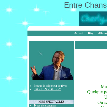
Entre Chanso
Accueil
Blog
Album
Ecouter le colporteur de rêves
Ma 
PROCHES VOISINS*
Quelque pa
U
MES SPECTACLES
Ou sa
Types de prestations