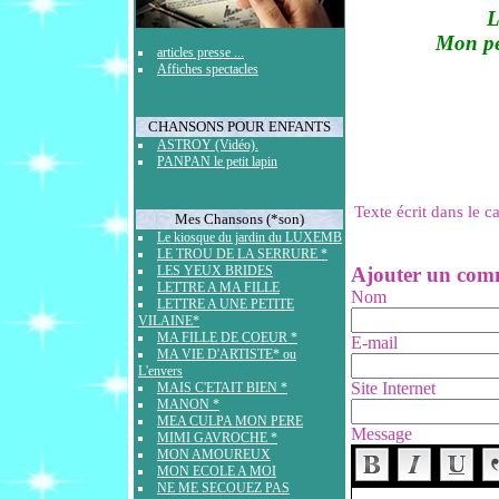
L
Mon pet
articles presse ...
Affiches spectacles
CHANSONS POUR ENFANTS
ASTROY (Vidéo).
PANPAN le petit lapin
Texte écrit dans le 
Mes Chansons (*son)
Le kiosque du jardin du LUXEMB
LE TROU DE LA SERRURE *
Ajouter un com
LES YEUX BRIDES
LETTRE A MA FILLE
Nom
LETTRE A UNE PETITE
VILAINE*
MA FILLE DE COEUR *
E-mail
MA VIE D'ARTISTE* ou
L'envers
Site Internet
MAIS C'ETAIT BIEN *
MANON *
MEA CULPA MON PERE
Message
MIMI GAVROCHE *
MON AMOUREUX
MON ECOLE A MOI
NE ME SECOUEZ PAS