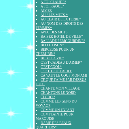
A TOI CLAUDE*
A TOI RAOUL*
AIMER
AH ! LES MECS *
AU CLAIR DE LA TERRE*
AU NOM DES DROITS DES
FEMMES*
AVEC DES MOTS
BAISER HOTEL DE VILLE*
BALLADE PERIGOURDINE*
BELLE LISON*
BERCEUSE POUR UN
CHERUBIN*
BOBO LA VIE*
C'EST CADEAU D'AIMER*
C'EST COOL*
C'EST TROP FACILE
CA VAUT LE COUP MON AMI
CE QUE J'AIME PAR DESSUS
TOUT
CHANTE MON VILLAGE
CHANTONS LE NORD
CLODO *
COMME LES GENS DU
VOYAGE
COMME UN ENFANT
COMPLAINTE POUR
MARQUISE
DAME DES BEAUX
QUARTIERS*