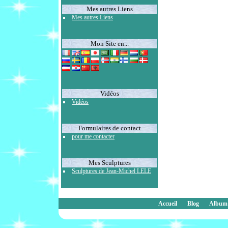
Mes autres Liens
Mes autres Liens
Mon Site en...
Vidéos
Vidéos
Formulaires de contact
pour me contacter
Mes Sculptures
Sculptures de Jean-Michel LELE
Accueil
Blog
Album