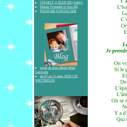
Y a
CHARLY et JEAN-MI (vidéo).
L’ho
Mamie Fernande et Jean-Mi
POUR ME CONTACTER
Le
C’
On
E
La
Je prend
On voi
sortie de mon album Mimi
Si le 
Gavroche
Et
du 07 au 15 mars 2020 CSE
WATTRELOS
De 
L’épi
L’âm
Où se r
No
Y a d’
Qui 