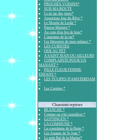
PROCHES VOISINS*
SUR MA ROUTE
Le tic tac des jours*
Apportons leur du Rêve *
Le Monde de Leslie *
Pauvre Mistigri *
Au coin d'un feu de bois*
L'automne de la vie*
Les blessures de mon enfance *
LES CURISTES
ODE AU PET
A SAINT JEAN OU AILLEURS
COMPLAINTE POUR UN
MANANT *
FILLE FLEUR FEMME
ENFANT *
LES TULIPES D'AMSTERDAM
*
Les Curistes *
Chansons reprises
BLANCHE *
Comme un p'tit coquelicot *
GOTTINGEN *
LA COMMUNE *
La complainte de la Butte *
Les Amants de St Jean *
Le petit Bal de la Marine*