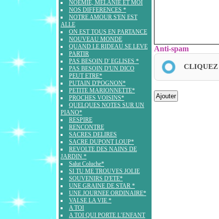
NOEMIE, MELANIE ET MOI
NOS DIFFERENCES *
NOTRE AMOUR S'EN EST
ALLE
ON EST TOUS EN PARTANCE
NOUVEAU MONDE
QUAND LE RIDEAU SE LEVE
Anti-spam
PARTIR
PAS BESOIN D' EGLISES *
CLIQUEZ
PAS BESOIN D'UN DICO
PEUT ETRE*
PUTAIN D'POGNON*
PETITE MARIONNETTE*
PROCHES VOISINS*
QUELQUES NOTES SUR UN
PIANO*
RESPIRE
RENCONTRE
SACRES DELIRES
SACRE DUPONT LOUP*
REVOLTE DES NAINS DE
JARDIN *
Salut Coluche*
SI TU ME TROUVES JOLIE
SOUVENIRS D'ETE*
UNE GRAINE DE STAR *
UNE JOURNEE ORDINAIRE*
VALSE LA VIE *
A TOI
A TOI QUI PORTE L’ENFANT