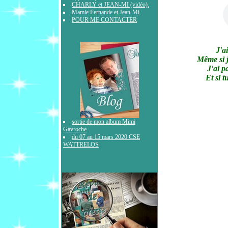
CHARLY et JEAN-MI (vidéo).
Mamie Fernande et Jean-Mi
POUR ME CONTACTER
J'a
Même si j
J'ai p
Et si 
sortie de mon album Mimi
Gavroche
du 07 au 15 mars 2020 CSE
WATTRELOS