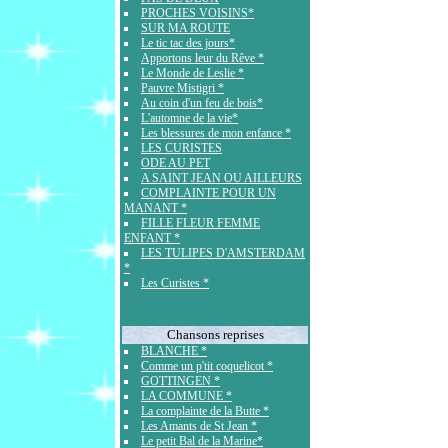
PROCHES VOISINS*
SUR MA ROUTE
Le tic tac des jours*
Apportons leur du Rêve *
Le Monde de Leslie *
Pauvre Mistigri *
Au coin d'un feu de bois*
L'automne de la vie*
Les blessures de mon enfance *
LES CURISTES
ODE AU PET
A SAINT JEAN OU AILLEURS
COMPLAINTE POUR UN
MANANT *
FILLE FLEUR FEMME
ENFANT *
LES TULIPES D'AMSTERDAM
*
Les Curistes *
Chansons reprises
BLANCHE *
Comme un p'tit coquelicot *
GOTTINGEN *
LA COMMUNE *
La complainte de la Butte *
Les Amants de St Jean *
Le petit Bal de la Marine*