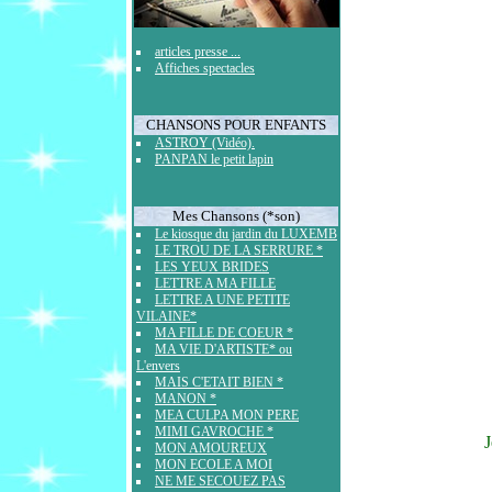
articles presse ...
Affiches spectacles
CHANSONS POUR ENFANTS
ASTROY (Vidéo).
PANPAN le petit lapin
Mes Chansons (*son)
Le kiosque du jardin du LUXEMB
LE TROU DE LA SERRURE *
LES YEUX BRIDES
LETTRE A MA FILLE
LETTRE A UNE PETITE
VILAINE*
MA FILLE DE COEUR *
MA VIE D'ARTISTE* ou
L'envers
MAIS C'ETAIT BIEN *
MANON *
MEA CULPA MON PERE
MIMI GAVROCHE *
MON AMOUREUX
MON ECOLE A MOI
NE ME SECOUEZ PAS