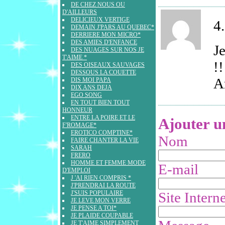
DE CHEZ NOUS OU
D'AILLEURS
DELICIEUX VERTIGE
4.
DEMAIN J'PARS AU QUEBEC*
DERRIERE MON MICRO*
DES AMIES D'ENFANCE
J
DES NUAGES SUR NOS JE
T'AIME *
!!
DES OISEAUX SAUVAGES
DESSOUS LA COUETTE
A
DIS MOI PAPA
DIX ANS DEJA
EGO SONG
EN TOUT BIEN TOUT
HONNEUR
ENTRE LA POIRE ET LE
Ajouter 
F'ROMAGE*
EROTICO COMPTINE*
Nom
FAIRE CHANTER LA VIE
SARAH
FRERO
HOMME ET FEMME MODE
E-mail
D'EMPLOI
J 'AI RIEN COMPRIS *
J'PRENDRAI LA ROUTE
Site Interne
J'SUIS POPULAIRE
JE LEVE MON VERRE
JE PENSE A TOI*
JE PLAIDE COUPABLE
JE T'AIME SIMPLEMENT