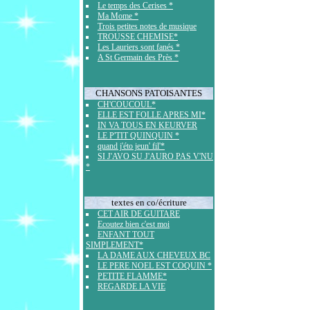
Le temps des Cerises *
Ma Mome *
Trois petites notes de musique
TROUSSE CHEMISE*
Les Lauriers sont fanés *
A St Germain des Près *
CHANSONS PATOISANTES
CH'COUCOUL*
ELLE EST FOLLE APRES MI*
IN VA TOUS EN KEURVER
LE P'TIT QUINQUIN *
quand j'éto jeun' fil'*
SI J'AVO SU J'AURO PAS V'NU
*
textes en co/écriture
CET AIR DE GUITARE
Ecoutez bien c'est moi
ENFANT TOUT
SIMPLEMENT*
LA DAME AUX CHEVEUX BC
LE PERE NOEL EST COQUIN *
PETITE FLAMME*
REGARDE LA VIE