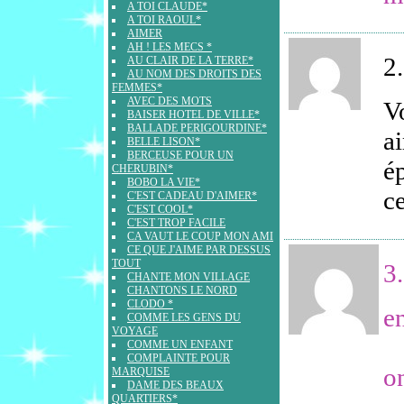
A TOI CLAUDE*
A TOI RAOUL*
AIMER
AH ! LES MECS *
2.
AU CLAIR DE LA TERRE*
AU NOM DES DROITS DES
FEMMES*
AVEC DES MOTS
V
BAISER HOTEL DE VILLE*
BALLADE PERIGOURDINE*
a
BELLE LISON*
BERCEUSE POUR UN
é
CHERUBIN*
BOBO LA VIE*
c
C'EST CADEAU D'AIMER*
C'EST COOL*
C'EST TROP FACILE
CA VAUT LE COUP MON AMI
CE QUE J'AIME PAR DESSUS
TOUT
3.
CHANTE MON VILLAGE
CHANTONS LE NORD
CLODO *
e
COMME LES GENS DU
VOYAGE
COMME UN ENFANT
COMPLAINTE POUR
on
MARQUISE
DAME DES BEAUX
QUARTIERS*