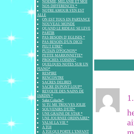
NOEMIE, MELANIE ET MOI
NOS DIFFERENCES *
NOTRE AMOUR S'EN EST
ALLE
ON EST TOUS EN PARTANCE
NOUVEAU MONDE
QUAND LE RIDEAU SE LEVE
PARTIR
PAS BESOIN D' EGLISES *
PAS BESOIN D'UN DICO
PEUT ETRE*
PUTAIN D'POGNON*
PETITE MARIONNETTE*
PROCHES VOISINS*
QUELQUES NOTES SUR UN
PIANO*
RESPIRE
RENCONTRE
SACRES DELIRES
SACRE DUPONT LOUP*
REVOLTE DES NAINS DE
1.
JARDIN *
Salut Coluche*
SI TU ME TROUVES JOLIE
SOUVENIRS D'ETE*
h
UNE GRAINE DE STAR *
UNE JOURNEE ORDINAIRE*
ai
VALSE LA VIE *
A TOI
m'
A TOI QUI PORTE L’ENFANT