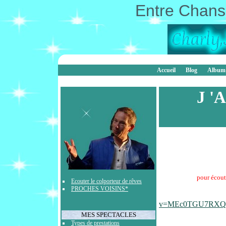
Entre Chanso
Accueil
Blog
Album
J '
pour écout
Ecouter le colporteur de rêves
PROCHES VOISINS*
v=MEc0TGU7RXQ&
MES SPECTACLES
Types de prestations