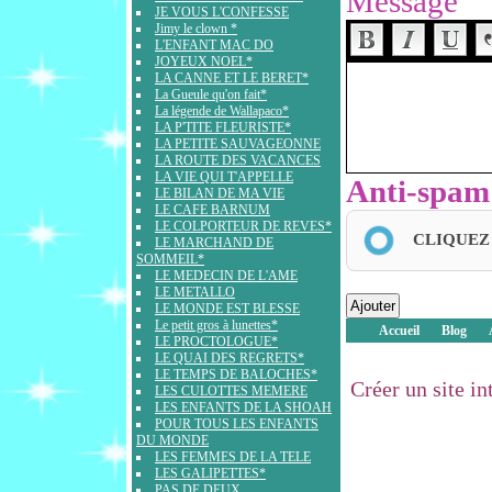
Message
JE VOUS L'CONFESSE
Jimy le clown *
L'ENFANT MAC DO
JOYEUX NOEL*
LA CANNE ET LE BERET*
La Gueule qu'on fait*
La légende de Wallapaco*
LA P'TITE FLEURISTE*
LA PETITE SAUVAGEONNE
LA ROUTE DES VACANCES
LA VIE QUI T'APPELLE
Anti-spam
LE BILAN DE MA VIE
LE CAFE BARNUM
LE COLPORTEUR DE REVES*
CLIQUEZ
LE MARCHAND DE
SOMMEIL*
LE MEDECIN DE L'AME
LE METALLO
LE MONDE EST BLESSE
Le petit gros à lunettes*
Accueil
Blog
LE PROCTOLOGUE*
LE QUAI DES REGRETS*
LE TEMPS DE BALOCHES*
Créer un site i
LES CULOTTES MEMERE
LES ENFANTS DE LA SHOAH
POUR TOUS LES ENFANTS
DU MONDE
LES FEMMES DE LA TELE
LES GALIPETTES*
PAS DE DEUX