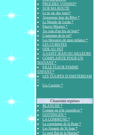
PROCHES VOISINS*
SUR MA ROUTE
Le tic tac des jours*
Apportons leur du Rêve *
Le Monde de Leslie *
Pauvre Mistigri *
Au coin d'un feu de bois*
L'automne de la vie*
Les blessures de mon enfance *
LES CURISTES
ODE AU PET
A SAINT JEAN OU AILLEURS
COMPLAINTE POUR UN
MANANT *
FILLE FLEUR FEMME
ENFANT *
LES TULIPES D'AMSTERDAM
*
Les Curistes *
Chansons reprises
BLANCHE *
Comme un p'tit coquelicot *
GOTTINGEN *
LA COMMUNE *
La complainte de la Butte *
Les Amants de St Jean *
Le petit Bal de la Marine*