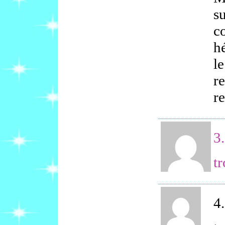
su
c
hé
l
r
r
3.
tr
4.