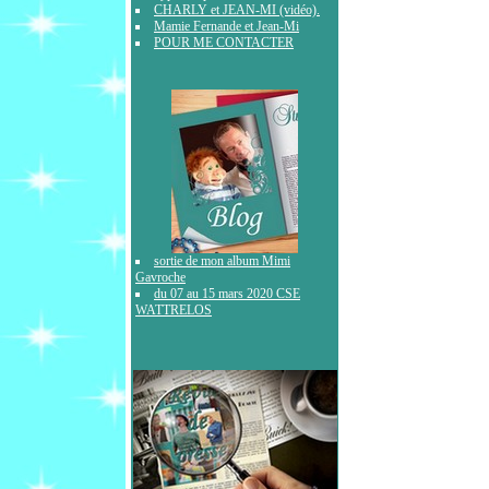
CHARLY et JEAN-MI (vidéo).
Mamie Fernande et Jean-Mi
POUR ME CONTACTER
sortie de mon album Mimi
Gavroche
du 07 au 15 mars 2020 CSE
WATTRELOS