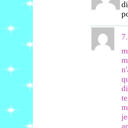
d
po
7.
m
m
n'
q
di
te
m'
j
a