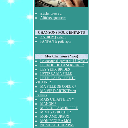
articles presse ...
Affiches spectacles
CHANSONS POUR ENFANTS
ASTROY (Vidéo).
PANPAN le petit lapin
Mes Chansons (*son)
Le kiosque du jardin du LUXEMB
LE TROU DE LA SERRURE *
LES YEUX BRIDES
LETTRE A MA FILLE
LETTRE A UNE PETITE
VILAINE*
MA FILLE DE COEUR *
MA VIE D'ARTISTE* ou
L'envers
MAIS C'ETAIT BIEN *
MANON *
MEA CULPA MON PERE
MIMI GAVROCHE *
MON AMOUREUX
MON ECOLE A MOI
NE ME SECOUEZ PAS