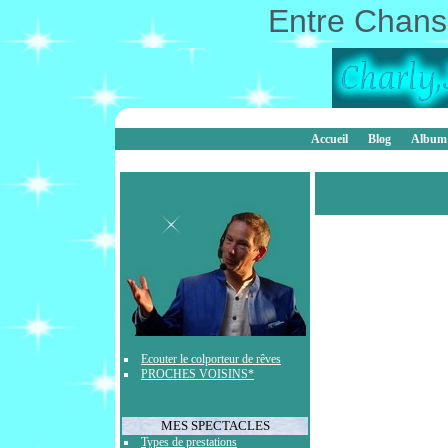
Entre Chanso
Accueil
Blog
Album
Ecouter le colporteur de rêves
PROCHES VOISINS*
MES SPECTACLES
Types de prestations