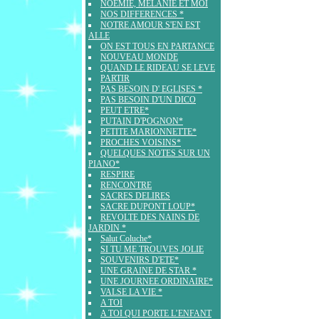
NOEMIE, MELANIE ET MOI
NOS DIFFERENCES *
NOTRE AMOUR S'EN EST
ALLE
ON EST TOUS EN PARTANCE
NOUVEAU MONDE
QUAND LE RIDEAU SE LEVE
PARTIR
PAS BESOIN D' EGLISES *
PAS BESOIN D'UN DICO
PEUT ETRE*
PUTAIN D'POGNON*
PETITE MARIONNETTE*
PROCHES VOISINS*
QUELQUES NOTES SUR UN
PIANO*
RESPIRE
RENCONTRE
SACRES DELIRES
SACRE DUPONT LOUP*
REVOLTE DES NAINS DE
JARDIN *
Salut Coluche*
SI TU ME TROUVES JOLIE
SOUVENIRS D'ETE*
UNE GRAINE DE STAR *
UNE JOURNEE ORDINAIRE*
VALSE LA VIE *
A TOI
A TOI QUI PORTE L’ENFANT