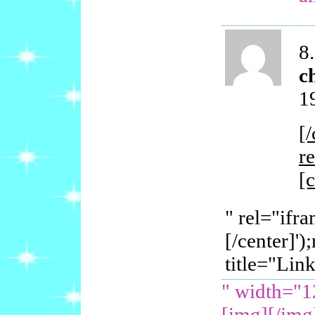
8.
c
1
[/
r
[c
" rel="ifr
[/center]')
title="Lin
" width="1
[img][/img