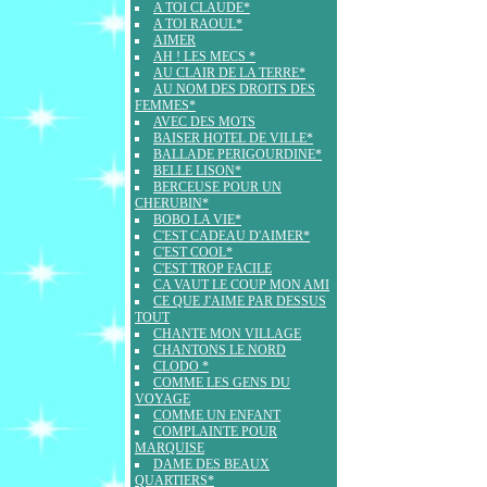
A TOI CLAUDE*
A TOI RAOUL*
AIMER
AH ! LES MECS *
AU CLAIR DE LA TERRE*
AU NOM DES DROITS DES
FEMMES*
AVEC DES MOTS
BAISER HOTEL DE VILLE*
BALLADE PERIGOURDINE*
BELLE LISON*
BERCEUSE POUR UN
CHERUBIN*
BOBO LA VIE*
C'EST CADEAU D'AIMER*
C'EST COOL*
C'EST TROP FACILE
CA VAUT LE COUP MON AMI
CE QUE J'AIME PAR DESSUS
TOUT
CHANTE MON VILLAGE
CHANTONS LE NORD
CLODO *
COMME LES GENS DU
VOYAGE
COMME UN ENFANT
COMPLAINTE POUR
MARQUISE
DAME DES BEAUX
QUARTIERS*