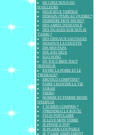
DE CHEZ NOUS OU
D'AILLEURS
DELICIEUX VERTIGE
DEMAIN J'PARS AU QUEBEC*
DERRIERE MON MICRO*
DES AMIES D'ENFANCE
DES NUAGES SUR NOS JE
T'AIME *
DES OISEAUX SAUVAGES
DESSOUS LA COUETTE
DIS MOI PAPA
DIX ANS DEJA
EGO SONG
EN TOUT BIEN TOUT
HONNEUR
ENTRE LA POIRE ET LE
F'ROMAGE*
EROTICO COMPTINE*
FAIRE CHANTER LA VIE
SARAH
FRERO
HOMME ET FEMME MODE
D'EMPLOI
J 'AI RIEN COMPRIS *
J'PRENDRAI LA ROUTE
J'SUIS POPULAIRE
JE LEVE MON VERRE
JE PENSE A TOI*
JE PLAIDE COUPABLE
JE T'AIME SIMPLEMENT