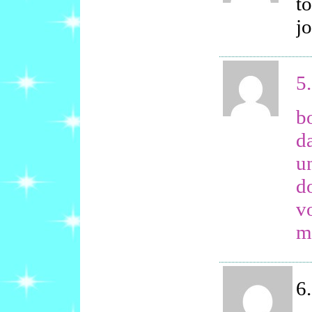
t
jo
5.
bo
d
u
do
vo
me
6.