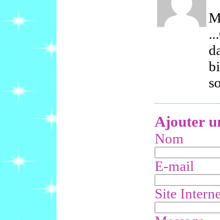
Me
..
da
bi
so
Ajouter 
Nom
E-mail
Site Interne