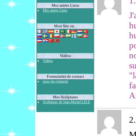
1.
Mes autres Liens
Mes autres Liens
J'
h
Mon Site en...
h
po
no
Vidéos
Vidéos
s
"l
Formulaires de contact
pour me contacter
f
A
Mes Sculptures
Sculptures de Jean-Michel LELE
2.
M