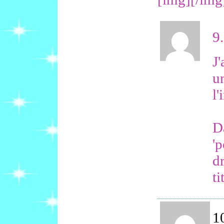
9.
J
un
l
D
'p
d
ti
1