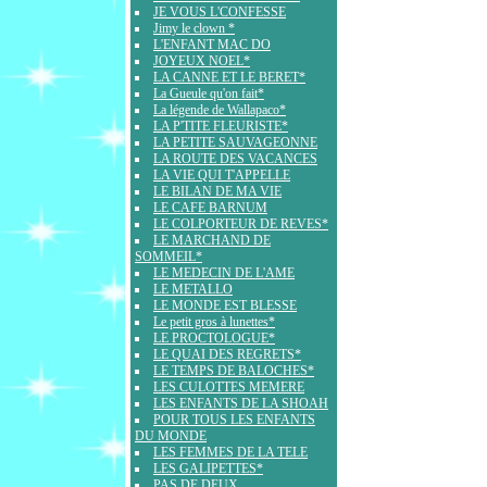
JE VOUS L'CONFESSE
Jimy le clown *
L'ENFANT MAC DO
JOYEUX NOEL*
LA CANNE ET LE BERET*
La Gueule qu'on fait*
La légende de Wallapaco*
LA P'TITE FLEURISTE*
LA PETITE SAUVAGEONNE
LA ROUTE DES VACANCES
LA VIE QUI T'APPELLE
LE BILAN DE MA VIE
LE CAFE BARNUM
LE COLPORTEUR DE REVES*
LE MARCHAND DE
SOMMEIL*
LE MEDECIN DE L'AME
LE METALLO
LE MONDE EST BLESSE
Le petit gros à lunettes*
LE PROCTOLOGUE*
LE QUAI DES REGRETS*
LE TEMPS DE BALOCHES*
LES CULOTTES MEMERE
LES ENFANTS DE LA SHOAH
POUR TOUS LES ENFANTS
DU MONDE
LES FEMMES DE LA TELE
LES GALIPETTES*
PAS DE DEUX