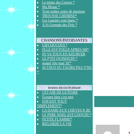
Le temps des Cerises *
Ma Mome *
Trois petites notes de musique
TROUSSE CHEMISE*
Les Lauriers sont fanés *
A St Germain des Près *
CHANSONS PATOISANTES
CH'COUCOUL*
ELLE EST FOLLE APRES MI*
IN VA TOUS EN KEURVER
LE P'TIT QUINQUIN *
quand j'éto jeun' fil'*
SI J'AVO SU J'AURO PAS V'NU
*
textes en co/écriture
CET AIR DE GUITARE
Ecoutez bien c'est moi
ENFANT TOUT
SIMPLEMENT*
LA DAME AUX CHEVEUX BC
LE PERE NOEL EST COQUIN *
PETITE FLAMME*
REGARDE LA VIE