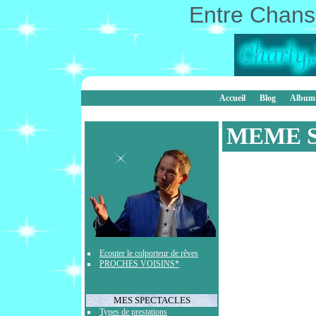
Entre Chanso
Accueil
Blog
Album
MEME S
Ecouter le colporteur de rêves
PROCHES VOISINS*
MES SPECTACLES
Types de prestations