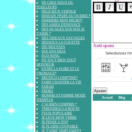
DE CHEZ NOUS OU
D'AILLEURS
DELICIEUX VERTIGE
DEMAIN J'PARS AU QUEBEC*
DERRIERE MON MICRO*
DES AMIES D'ENFANCE
DES NUAGES SUR NOS JE
T'AIME *
DES OISEAUX SAUVAGES
DESSOUS LA COUETTE
Anti-spam
DIS MOI PAPA
DIX ANS DEJA
Sélectionnez l'i
EGO SONG
EN TOUT BIEN TOUT
HONNEUR
ENTRE LA POIRE ET LE
F'ROMAGE*
EROTICO COMPTINE*
FAIRE CHANTER LA VIE
SARAH
FRERO
HOMME ET FEMME MODE
Accueil
Blog
D'EMPLOI
J 'AI RIEN COMPRIS *
J'PRENDRAI LA ROUTE
J'SUIS POPULAIRE
JE LEVE MON VERRE
JE PENSE A TOI*
JE PLAIDE COUPABLE
JE T'AIME SIMPLEMENT