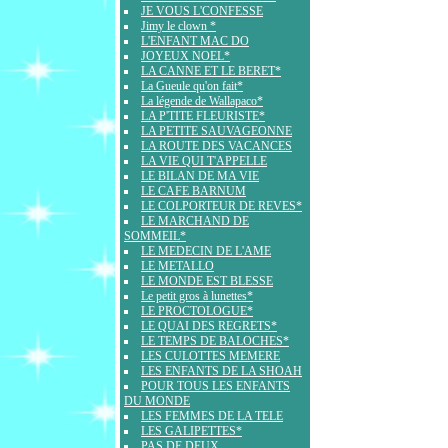
JE VOUS L'CONFESSE
Jimy le clown *
L'ENFANT MAC DO
JOYEUX NOEL*
LA CANNE ET LE BERET*
La Gueule qu'on fait*
La légende de Wallapaco*
LA P'TITE FLEURISTE*
LA PETITE SAUVAGEONNE
LA ROUTE DES VACANCES
LA VIE QUI T'APPELLE
LE BILAN DE MA VIE
LE CAFE BARNUM
LE COLPORTEUR DE REVES*
LE MARCHAND DE
SOMMEIL*
LE MEDECIN DE L'AME
LE METALLO
LE MONDE EST BLESSE
Le petit gros à lunettes*
LE PROCTOLOGUE*
LE QUAI DES REGRETS*
LE TEMPS DE BALOCHES*
LES CULOTTES MEMERE
LES ENFANTS DE LA SHOAH
POUR TOUS LES ENFANTS
DU MONDE
LES FEMMES DE LA TELE
LES GALIPETTES*
PAS DE DEUX