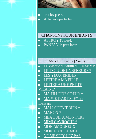
articles presse ...
Affiches spectacles
CHANSONS POUR ENFANTS
ASTROY (Vidéo).
PANPAN le petit lapin
Mes Chansons (*son)
Le kiosque du jardin du LUXEMB
LE TROU DE LA SERRURE *
LES YEUX BRIDES
LETTRE A MA FILLE
LETTRE A UNE PETITE
VILAINE*
MA FILLE DE COEUR *
MA VIE D'ARTISTE* ou
L'envers
MAIS C'ETAIT BIEN *
MANON *
MEA CULPA MON PERE
MIMI GAVROCHE *
MON AMOUREUX
MON ECOLE A MOI
NE ME SECOUEZ PAS