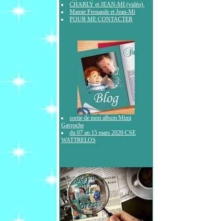
CHARLY et JEAN-MI (vidéo).
Mamie Fernande et Jean-Mi
POUR ME CONTACTER
sortie de mon album Mimi
Gavroche
du 07 au 15 mars 2020 CSE
WATTRELOS