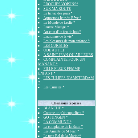
PROCHES VOISINS*
SUR MA ROUTE
Le tic tac des jours*
Apportons leur du Rêve *
Le Monde de Leslie *
Pauvre Mistigri *
Au coin d'un feu de bois*
L'automne de la vie*
Les blessures de mon enfance *
LES CURISTES
ODE AU PET
A SAINT JEAN OU AILLEURS
COMPLAINTE POUR UN
MANANT *
FILLE FLEUR FEMME
ENFANT *
LES TULIPES D'AMSTERDAM
*
Les Curistes *
Chansons reprises
BLANCHE *
Comme un p'tit coquelicot *
GOTTINGEN *
LA COMMUNE *
La complainte de la Butte *
Les Amants de St Jean *
Le petit Bal de la Marine*