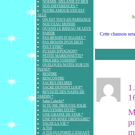
NOEMIE, MELANIE ET MOI
NOS DIFFERENCES *
NOTRE AMOUR S'EN EST
ALLE
J
ON EST TOUS EN PARTANCE
NOUVEAU MONDE
QUAND LE RIDEAU SE LEVE
PARTIR
Cette chanson ser
PAS BESOIN D' EGLISES *
PAS BESOIN D'UN DICO
PEUT ETRE*
PUTAIN D'POGNON*
PETITE MARIONNETTE*
PROCHES VOISINS*
QUELQUES NOTES SUR UN
PIANO*
RESPIRE
RENCONTRE
SACRES DELIRES
1.
SACRE DUPONT LOUP*
REVOLTE DES NAINS DE
1
JARDIN *
Salut Coluche*
SI TU ME TROUVES JOLIE
M
SOUVENIRS D'ETE*
UNE GRAINE DE STAR *
UNE JOURNEE ORDINAIRE*
p
VALSE LA VIE *
A TOI
m
A TOI QUI PORTE L’ENFANT