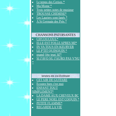
Le temps des Cerises *
Ma Mome *
Trois petites notes de musique
TROUSSE CHEMISE*
Les Lauriers sont fanés *
A St Germain des Près *
CHANSONS PATOISANTES
CH'COUCOUL*
ELLE EST FOLLE APRES MI*
IN VA TOUS EN KEURVER
LE P'TIT QUINQUIN *
quand j'éto jeun' fil'*
SI J'AVO SU J'AURO PAS V'NU
*
textes en co/écriture
CET AIR DE GUITARE
Ecoutez bien c'est moi
ENFANT TOUT
SIMPLEMENT*
LA DAME AUX CHEVEUX BC
LE PERE NOEL EST COQUIN *
PETITE FLAMME*
REGARDE LA VIE