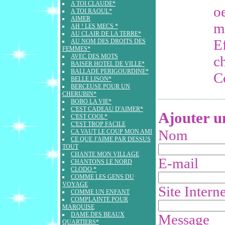
A TOI CLAUDE*
o
A TOI RAOUL*
AIMER
m
AH ! LES MECS *
AU CLAIR DE LA TERRE*
E
AU NOM DES DROITS DES
FEMMES*
AVEC DES MOTS
c
BAISER HOTEL DE VILLE*
BALLADE PERIGOURDINE*
C
BELLE LISON*
BERCEUSE POUR UN
CHERUBIN*
BOBO LA VIE*
C'EST CADEAU D'AIMER*
Ajouter 
C'EST COOL*
C'EST TROP FACILE
Nom
CA VAUT LE COUP MON AMI
CE QUE J'AIME PAR DESSUS
TOUT
CHANTE MON VILLAGE
E-mail
CHANTONS LE NORD
CLODO *
COMME LES GENS DU
VOYAGE
Site Interne
COMME UN ENFANT
COMPLAINTE POUR
MARQUISE
DAME DES BEAUX
Message
QUARTIERS*