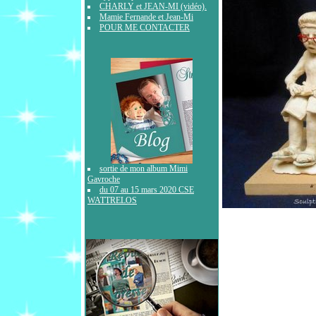
CHARLY et JEAN-MI (vidéo).
Mamie Fernande et Jean-Mi
POUR ME CONTACTER
sortie de mon album Mimi
Gavroche
du 07 au 15 mars 2020 CSE
WATTRELOS