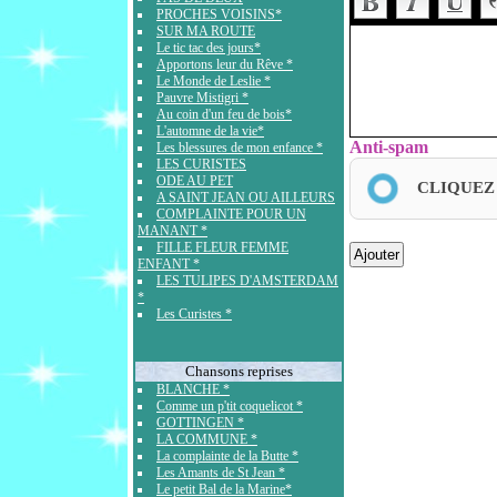
PROCHES VOISINS*
SUR MA ROUTE
Le tic tac des jours*
Apportons leur du Rêve *
Le Monde de Leslie *
Pauvre Mistigri *
Au coin d'un feu de bois*
L'automne de la vie*
Anti-spam
Les blessures de mon enfance *
LES CURISTES
ODE AU PET
CLIQUEZ
A SAINT JEAN OU AILLEURS
COMPLAINTE POUR UN
MANANT *
FILLE FLEUR FEMME
ENFANT *
LES TULIPES D'AMSTERDAM
*
Les Curistes *
Chansons reprises
BLANCHE *
Comme un p'tit coquelicot *
GOTTINGEN *
LA COMMUNE *
La complainte de la Butte *
Les Amants de St Jean *
Le petit Bal de la Marine*