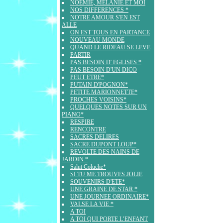
NOEMIE, MELANIE ET MOI
NOS DIFFERENCES *
NOTRE AMOUR S'EN EST
ALLE
ON EST TOUS EN PARTANCE
NOUVEAU MONDE
QUAND LE RIDEAU SE LEVE
PARTIR
PAS BESOIN D' EGLISES *
PAS BESOIN D'UN DICO
PEUT ETRE*
PUTAIN D'POGNON*
PETITE MARIONNETTE*
PROCHES VOISINS*
QUELQUES NOTES SUR UN
PIANO*
RESPIRE
RENCONTRE
SACRES DELIRES
SACRE DUPONT LOUP*
REVOLTE DES NAINS DE
JARDIN *
Salut Coluche*
SI TU ME TROUVES JOLIE
SOUVENIRS D'ETE*
UNE GRAINE DE STAR *
UNE JOURNEE ORDINAIRE*
VALSE LA VIE *
A TOI
A TOI QUI PORTE L’ENFANT