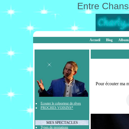
Entre Chanso
Accueil
Blog
Album
Pour écouter ma m
Ecouter le colporteur de rêves
PROCHES VOISINS*
MES SPECTACLES
Types de prestations