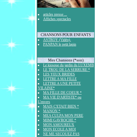
articles presse ...
Affiches spectacles
CHANSONS POUR ENFANTS
ASTROY (Vidéo).
PANPAN le petit lapin
Mes Chansons (*son)
Le kiosque du jardin du LUXEMB
LE TROU DE LA SERRURE *
LES YEUX BRIDES
LETTRE A MA FILLE
LETTRE A UNE PETITE
VILAINE*
MA FILLE DE COEUR *
MA VIE D'ARTISTE* ou
L'envers
MAIS C'ETAIT BIEN *
MANON *
MEA CULPA MON PERE
MIMI GAVROCHE *
MON AMOUREUX
MON ECOLE A MOI
NE ME SECOUEZ PAS