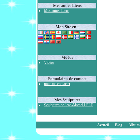
Mes autres Liens
Mes autres Liens
Mon Site en...
Vidéos
Vidéos
Formulaires de contact
pour me contacter
Mes Sculptures
Sculptures de Jean-Michel LELE
Accueil
Blog
Album