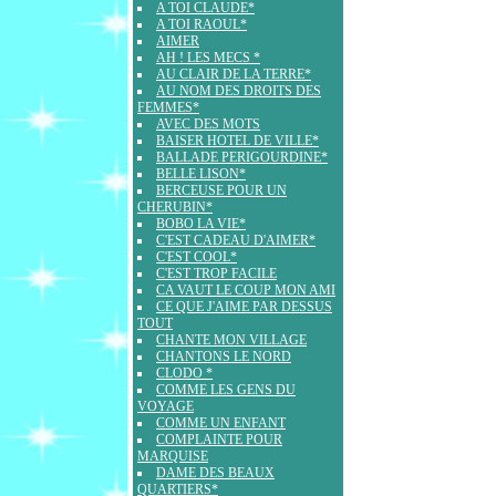
A TOI CLAUDE*
A TOI RAOUL*
AIMER
AH ! LES MECS *
AU CLAIR DE LA TERRE*
AU NOM DES DROITS DES
FEMMES*
AVEC DES MOTS
BAISER HOTEL DE VILLE*
BALLADE PERIGOURDINE*
BELLE LISON*
BERCEUSE POUR UN
CHERUBIN*
BOBO LA VIE*
C'EST CADEAU D'AIMER*
C'EST COOL*
C'EST TROP FACILE
CA VAUT LE COUP MON AMI
CE QUE J'AIME PAR DESSUS
TOUT
CHANTE MON VILLAGE
CHANTONS LE NORD
CLODO *
COMME LES GENS DU
VOYAGE
COMME UN ENFANT
COMPLAINTE POUR
MARQUISE
DAME DES BEAUX
QUARTIERS*