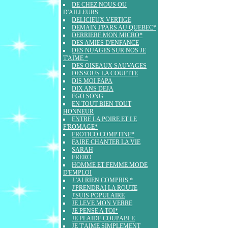
DE CHEZ NOUS OU
D'AILLEURS
DELICIEUX VERTIGE
DEMAIN J'PARS AU QUEBEC*
DERRIERE MON MICRO*
DES AMIES D'ENFANCE
DES NUAGES SUR NOS JE
T'AIME *
DES OISEAUX SAUVAGES
DESSOUS LA COUETTE
DIS MOI PAPA
DIX ANS DEJA
EGO SONG
EN TOUT BIEN TOUT
HONNEUR
ENTRE LA POIRE ET LE
F'ROMAGE*
EROTICO COMPTINE*
FAIRE CHANTER LA VIE
SARAH
FRERO
HOMME ET FEMME MODE
D'EMPLOI
J 'AI RIEN COMPRIS *
J'PRENDRAI LA ROUTE
J'SUIS POPULAIRE
JE LEVE MON VERRE
JE PENSE A TOI*
JE PLAIDE COUPABLE
JE T'AIME SIMPLEMENT