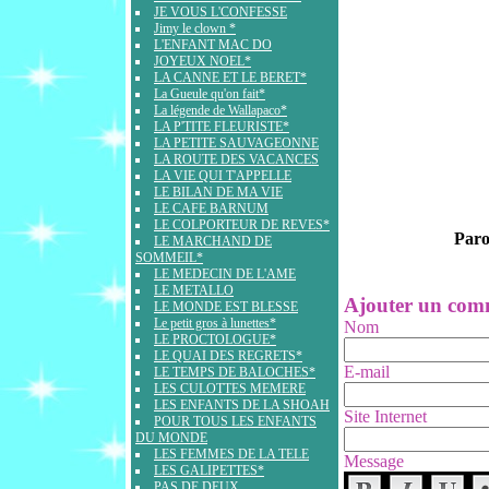
JE VOUS L'CONFESSE
Jimy le clown *
L'ENFANT MAC DO
JOYEUX NOEL*
LA CANNE ET LE BERET*
La Gueule qu'on fait*
La légende de Wallapaco*
LA P'TITE FLEURISTE*
LA PETITE SAUVAGEONNE
LA ROUTE DES VACANCES
LA VIE QUI T'APPELLE
LE BILAN DE MA VIE
LE CAFE BARNUM
LE COLPORTEUR DE REVES*
Par
LE MARCHAND DE
SOMMEIL*
LE MEDECIN DE L'AME
LE METALLO
Ajouter un com
LE MONDE EST BLESSE
Le petit gros à lunettes*
Nom
LE PROCTOLOGUE*
LE QUAI DES REGRETS*
E-mail
LE TEMPS DE BALOCHES*
LES CULOTTES MEMERE
LES ENFANTS DE LA SHOAH
Site Internet
POUR TOUS LES ENFANTS
DU MONDE
LES FEMMES DE LA TELE
Message
LES GALIPETTES*
PAS DE DEUX