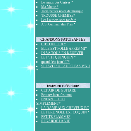
Le temps des Cerises *
Ma Mome *
Trois petites notes de musique
TROUSSE CHEMISE*
Les Lauriers sont fanés *
A St Germain des Près *
CHANSONS PATOISANTES
CH'COUCOUL*
ELLE EST FOLLE APRES MI*
IN VA TOUS EN KEURVER
LE P'TIT QUINQUIN *
quand j'éto jeun' fil'*
SI J'AVO SU J'AURO PAS V'NU
*
textes en co/écriture
CET AIR DE GUITARE
Ecoutez bien c'est moi
ENFANT TOUT
SIMPLEMENT*
LA DAME AUX CHEVEUX BC
LE PERE NOEL EST COQUIN *
PETITE FLAMME*
REGARDE LA VIE